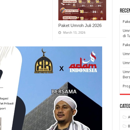
Rece
Pak
Paket Umroh Juli 2026
Umr
March 13, 2026
di T
Pake
Umr
Umro
Umro
Ber
Pro
Categ
A
B