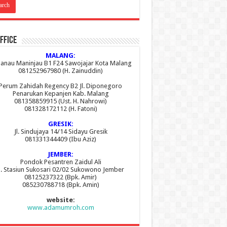
ffice
MALANG:
 Danau Maninjau B1 F24 Sawojajar Kota Malang
081252967980 (H. Zainuddin)
Perum Zahidah Regency B2 Jl. Diponegoro
Penarukan Kepanjen Kab. Malang
081358859915 (Ust. H. Nahrowi)
081328172112 (H. Fatoni)
GRESIK:
Jl. Sindujaya 14/14 Sidayu Gresik
081331344409 (Ibu Aziz)
JEMBER:
Pondok Pesantren Zaidul Ali
l. Stasiun Sukosari 02/02 Sukowono Jember
08125237322 (Bpk. Amir)
085230788718 (Bpk. Amin)
website:
www.adamumroh.com