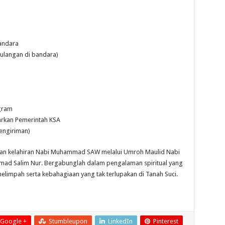
andara
pulangan di bandara)
gram
arkan Pemerintah KSA
Pengiriman)
kan kelahiran Nabi Muhammad SAW melalui Umroh Maulid Nabi
d Salim Nur. Bergabunglah dalam pengalaman spiritual yang
elimpah serta kebahagiaan yang tak terlupakan di Tanah Suci.
Google +
Stumbleupon
LinkedIn
Pinterest