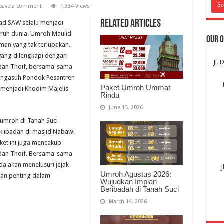
eave a comment
1,334 Views
Related Articles
d SAW selalu menjadi
uruh dunia. Umroh Maulid
Our O
an yang tak terlupakan.
yang dilengkapi dengan
Jl.
 dan Thoif, bersama-sama
ngasuh Pondok Pesantren
Paket Umroh Ummat
menjadi Khodim Majelis
Rindu
June 15, 2026
 umroh di Tanah Suci
 ibadah di masjid Nabawi
ket ini juga mencakup
 dan Thoif. Bersama-sama
 akan menelusuri jejak
J
Umroh Agustus 2026:
ran penting dalam
Wujudkan Impian
Beribadah di Tanah Suci
March 14, 2026