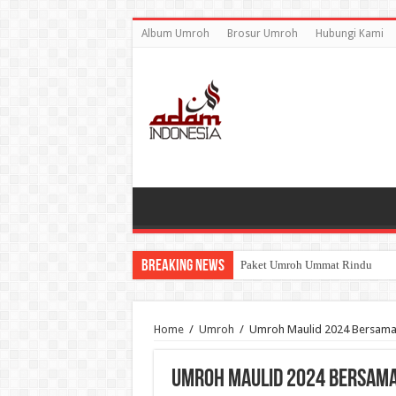
Album Umroh
Brosur Umroh
Hubungi Kami
Breaking News
Paket Umroh Ummat Rindu
Umroh Agustus 2026: Wujudkan 
Home
/
Umroh
/
Umroh Maulid 2024 Bersam
Umroh Maulid 2024 Bersam