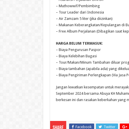
– Muthowwif/Pembimbing
– Tour Leader dari Indonesia
– Air Zamzam 5 liter (jika diizinkan)
– Makanan Keberangkatan/Kepulangan di B
– Free Album Perjalanan (Dibagikan saat ke
HARGA BELUM TERMASUK:
– Biaya Pengurusan Paspor
– Biaya Kelebihan Bagasi
– Tour/Makan/Minum Tambahan diluar pro
– Biaya tambahan (apabila ada) yang dikelu
– Biaya Pengiriman Perlengkapan (Via Jasa 
Jangan lewatkan kesempatan untuk meraya
September 2024 bersama Abuya KH Muhamma
berkesan ini dan rasakan keberkahan yang m
Facebook
Twitter
Share