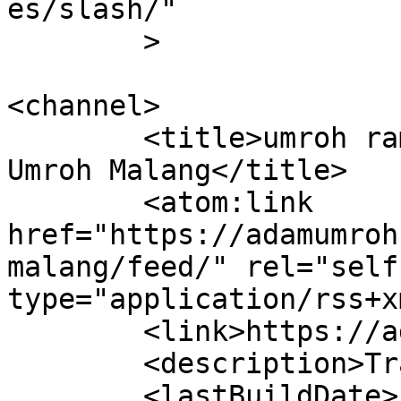
es/slash/"

	>

<channel>

	<title>umroh ramadhan malang &#8211; Adam 
Umroh Malang</title>

	<atom:link 
href="https://adamumroh
malang/feed/" rel="self"
type="application/rss+x
	<link>https://adamumroh.com</link>

	<description>Travel Umroh</description>

	<lastBuildDate>Fri, 21 Aug 2020 03:59:30 