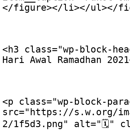
</figure></li></ul></fi
<h3 class="wp-block-hea
Hari Awal Ramadhan 2021
<p class="wp-block-para
src="https://s.w.org/im
2/1f5d3.png" alt="🗓" cl