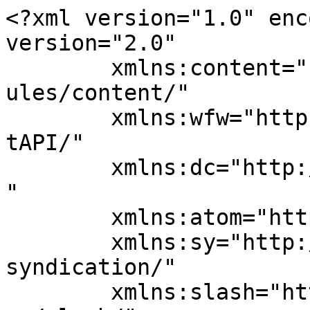
<?xml version="1.0" enc
version="2.0"

	xmlns:content="http://purl.org/rss/1.0/mod
ules/content/"

	xmlns:wfw="http://wellformedweb.org/Commen
tAPI/"

	xmlns:dc="http://purl.org/dc/elements/1.1/
"

	xmlns:atom="http://www.w3.org/2005/Atom"

	xmlns:sy="http://purl.org/rss/1.0/modules/
syndication/"

	xmlns:slash="http://purl.org/rss/1.0/modul