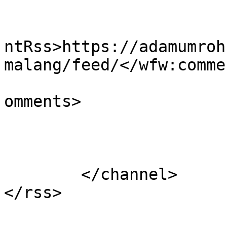
					<wf
ntRss>https://adamumroh
malang/feed/</wfw:comme
			<slash:comments>0</slash
omments>

			</item>
	</channel>
