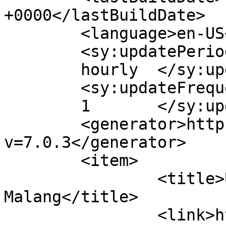
+0000</lastBuildDate>

	<language>en-US</language>

	<sy:updatePeriod>

	hourly	</sy:updatePeriod>

	<sy:updateFrequency>

	1	</sy:updateFrequency>

	<generator>https://wordpress.org/?
v=7.0.3</generator>

	<item>

		<title>Umroh Ramadhan 
Malang</title>

		<link>https://adamumroh.com/umroh-