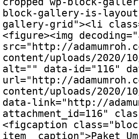
cropped wp-block-galler
block-gallery-is-layout
gallery-grid"><li class
<figure><img decoding="
src="http://adamumroh.c
content/uploads/2020/10
alt="" data-id="116" da
url="http://adamumroh.c
content/uploads/2020/10
data-link="http://adamu
attachment_id=116" clas
<figcaption class="bloc
item__caption">Paket Um