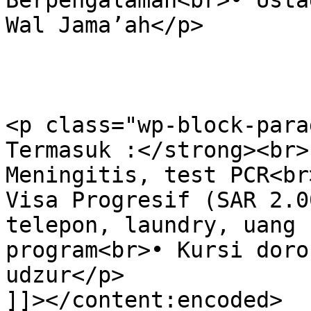
Berpengalaman<br>• Usta
Wal Jama’ah</p>

<p class="wp-block-para
Termasuk :</strong><br>
Meningitis, test PCR<br
Visa Progresif (SAR 2.0
telepon, laundry, uang 
program<br>• Kursi doro
udzur</p>

]]></content:encoded>
