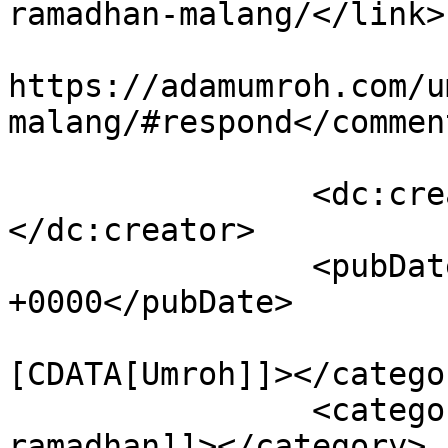
ramadhan-malang/</link>

					<co
https://adamumroh.com/u
malang/#respond</comment
		<dc:creator><![CDATA[rowi]]>
</dc:creator>

		<pubDate>Fri, 21 Aug 2020 03:59:30 
+0000</pubDate>

				<catego
[CDATA[Umroh]]></categor
		<category><![CDATA[umroh promo 
ramadhan]]></category>
