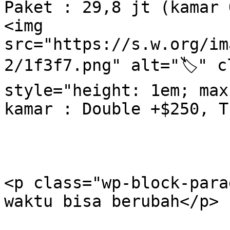
Paket : 29,8 jt (kamar 
<img 
src="https://s.w.org/im
2/1f3f7.png" alt="🏷" c
style="height: 1em; max
kamar : Double +$250, T
<p class="wp-block-para
waktu bisa berubah</p>
