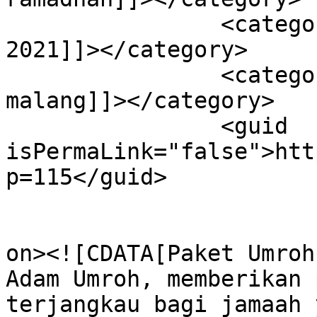
		<category><![CDATA[umroh ramadhan 
2021]]></category>

		<category><![CDATA[umroh ramadhan 
malang]]></category>

		<guid 
isPermaLink="false">htt
p=115</guid>

					<de
on><![CDATA[Paket Umroh
Adam Umroh, memberikan 
terjangkau bagi jamaah 