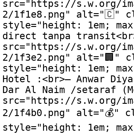
src="https://s.w.org/im
2/1f1e8.png" alt="🇨" c
style="height: 1em; max
direct tanpa transit<br
src="https://s.w.org/im
2/1f3e2.png" alt="🏢" c
style="height: 1em; max
Hotel :<br>– Anwar Diya
Dar Al Naim /setaraf (M
src="https://s.w.org/im
2/1f4b0.png" alt="💰" cl
style="height: 1em; max