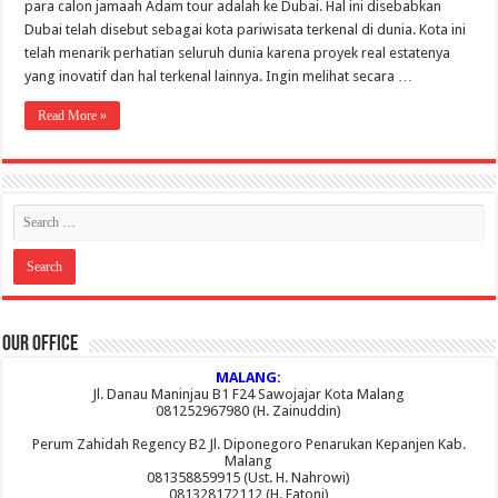
para calon jamaah Adam tour adalah ke Dubai. Hal ini disebabkan
Dubai telah disebut sebagai kota pariwisata terkenal di dunia. Kota ini
telah menarik perhatian seluruh dunia karena proyek real estatenya
yang inovatif dan hal terkenal lainnya. Ingin melihat secara …
Read More »
Our Office
MALANG:
Jl. Danau Maninjau B1 F24 Sawojajar Kota Malang
081252967980 (H. Zainuddin)
Perum Zahidah Regency B2 Jl. Diponegoro Penarukan Kepanjen Kab.
Malang
081358859915 (Ust. H. Nahrowi)
081328172112 (H. Fatoni)